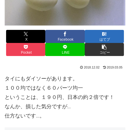
X
Facebook
はてブ
Pocket
LINE
コピー
2018.12.02
2019.03.05
タイにもダイソーがあります。
１００均ではなく６０パーツ均一
ということは、１９０円、日本の約２倍です！
なんか、損した気分ですが…
仕方ないです…。