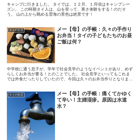
キャンプに行きました。 タイでは、１２月、１月頃はキャンプシー
ズン。 この時期タイ人は、山を登って、寒さ体験をする！のだそ
う。 山の上から眺める雲海の景色は絶景です！
メー【母】の手帳：久々の手作り
タイの生活
お弁当！タイの子どもたちのお昼
ご飯は何？
中学校に通う息子が、学年で社会見学のようなイベントがあり、めず
らしくお弁当が要る！とのことでした。 社会見学といってもこれま
では外食だったりしていたので、今回は久々のお弁当作りとなりまし
た。 タイの学校のランチは食堂なので、メーは普段はとて...
メー【母】の手帳：痛くてかゆく
タイの生活
て辛い！主婦湿疹。原因は水道
水？