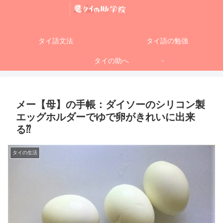
タイ語文法
タイ語の勉強
タイの助へ
メー【母】の手帳：ダイソーのシリコン製
エッグホルダーでゆで卵がきれいに出来
る⁇
タイの生活