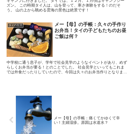
キャンプに行きました。 タイでは、１２月、１月頃はキャンプシー
ズン。 この時期タイ人は、山を登って、寒さ体験をする！のだそ
う。 山の上から眺める雲海の景色は絶景です！
メー【母】の手帳：久々の手作り
タイの生活
お弁当！タイの子どもたちのお昼
ご飯は何？
中学校に通う息子が、学年で社会見学のようなイベントがあり、めず
らしくお弁当が要る！とのことでした。 社会見学といってもこれま
では外食だったりしていたので、今回は久々のお弁当作りとなりまし
た。 タイの学校のランチは食堂なので、メーは普段はとて...
メー【母】の手帳：痛くてかゆくて辛
い！主婦湿疹。原因は水道水？