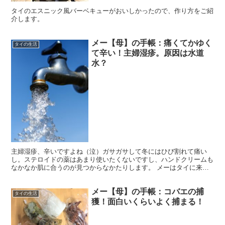
タイのエスニック風バーベキューがおいしかったので、作り方をご紹
介します。
メー【母】の手帳：痛くてかゆく
タイの生活
て辛い！主婦湿疹。原因は水道
水？
主婦湿疹、辛いですよね（泣）ガサガサして冬にはひび割れて痛い
し。ステロイドの薬はあまり使いたくないですし、ハンドクリームも
なかなか肌に合うのが見つからなかたりします。 メーはタイに来て
から、どうやら主婦湿疹は水に原因があるのではないかと思い...
メー【母】の手帳：コバエの捕
タイの生活
獲！面白いくらいよく捕まる！