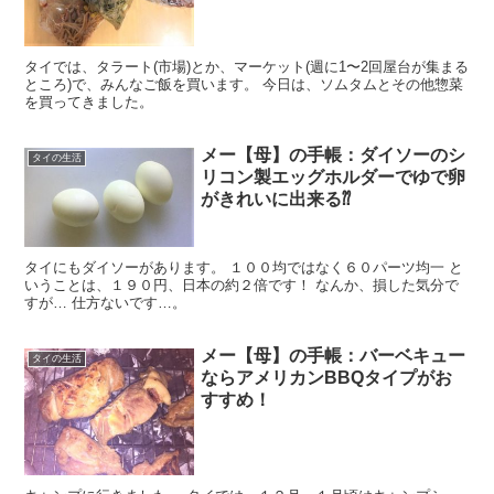
タイでは、タラート(市場)とか、マーケット(週に1〜2回屋台が集まる
ところ)で、みんなご飯を買います。 今日は、ソムタムとその他惣菜
を買ってきました。
メー【母】の手帳：ダイソーのシ
タイの生活
リコン製エッグホルダーでゆで卵
がきれいに出来る⁇
タイにもダイソーがあります。 １００均ではなく６０パーツ均一 と
いうことは、１９０円、日本の約２倍です！ なんか、損した気分で
すが… 仕方ないです…。
メー【母】の手帳：バーベキュー
タイの生活
ならアメリカンBBQタイプがお
すすめ！